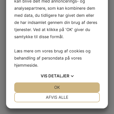
kan blive delt med annoncerings- og
analysepartnere, som kan kombinere dem
med data, du tidligere har givet dem eller
de har indsamlet gennem din brug af deres
tjenester. Ved at klikke på 'OK' giver du
samtykke til disse formål.
Læs mere om vores brug af cookies og
behandling af persondata på vores
hjemmeside.
VIS
DETALJER
JA
NEJ
OK
JA
NEJ
NØDVENDIGE
PRÆFERENCER
AFVIS ALLE
JA
NEJ
JA
NEJ
MARKETING
STATISTIK