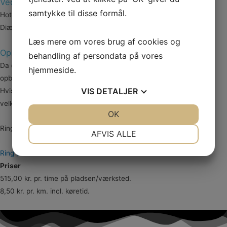
Ved længerevarende opgaver:
samtykke til disse formål.
Hotel eller jeres anvisning for overnatning.
Diæt efter tariffen.
Læs mere om vores brug af cookies og
Opbygning af PP- og PE-tanke
behandling af persondata på vores
Da det ikke altid kan lade sig gøre at montere en færdig PP-tank,
hjemmeside.
opbygger jeg dem selv på pladsen.
VIS
DETALJER
Hvis du har interesse i vandrensningsanlæg pris tilbud, er du
velkommen til at kontakte mig.
JA
NEJ
OK
JA
NEJ
Ring altid gerne efter et tilbud tilpasset dine behov!
NØDVENDIGE
PRÆFERENCER
AFVIS ALLE
JA
NEJ
JA
NEJ
Ring på 97 37 32 00
MARKETING
STATISTIK
Priser
515,00 kr. pr. time på pladsen/værksted.
8,50 kr. pr. km. incl. køretid.