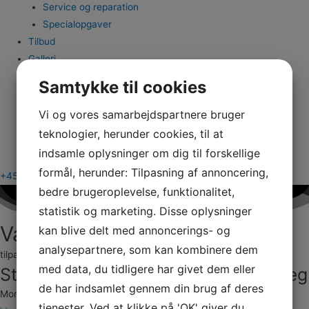
Service og reparation
Specialopgaver
Tilbud
Galleri
Profil
Samtykke til cookies
Profil
Referencer
Vi og vores samarbejdspartnere bruger
Links
teknologier, herunder cookies, til at
Kontakt
indsamle oplysninger om dig til forskellige
formål, herunder: Tilpasning af annoncering,
+45 97 37 32 00
bedre brugeroplevelse, funktionalitet,
statistik og marketing. Disse oplysninger
Vandrensningsanlæg pris
kan blive delt med annoncerings- og
analysepartnere, som kan kombinere dem
tilpasset dine behov
med data, du tidligere har givet dem eller
Stærkt tilbud på vandrensningsanlæg
de har indsamlet gennem din brug af deres
Montering
tjenester. Ved at klikke på 'OK' giver du