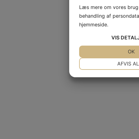
Læs mere om vores brug 
behandling af persondata
hjemmeside.
VIS
DETAL
JA
NEJ
OK
NØDVENDIGE
AFVIS A
JA
NEJ
MARKETING