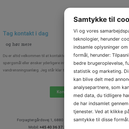
Samtykke til co
Vi og vores samarbejdsp
Tag kontakt i dag
teknologier, herunder cook
og hør mere
indsamle oplysninger om d
formål, herunder: Tilpasn
Du er altid velkommen til at kontakte Vandteknik Vest, hvis du har
bedre brugeroplevelse, fu
spørgsmål eller ønsker yderligere information om mine ydelser til
vandrensningsanlæg. Jeg står klar til at hjælpe dig!
statistik og marketing. D
kan blive delt med annon
analysepartnere, som ka
Kontakt
med data, du tidligere ha
de har indsamlet gennem 
tjenester. Ved at klikke p
samtykke til disse formål
Forpagtergårdsvej 1, 6880 Tarm
Tlf.
+45 97 37 32 00
Mobil:
+45 40 36 37 31
CVR: 36890592